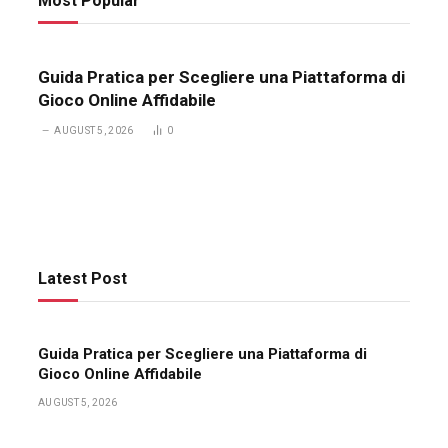
Most Popular
Guida Pratica per Scegliere una Piattaforma di
Gioco Online Affidabile
AUGUST 5, 2026
0
Latest Post
Guida Pratica per Scegliere una Piattaforma di
Gioco Online Affidabile
AUGUST 5, 2026