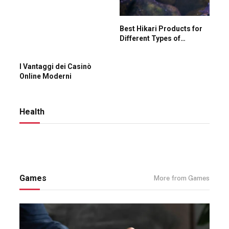
つけよう
Best Hikari Products for
Different Types of
Aquarium Fish
I Vantaggi dei Casinò
Online Moderni
Health
Games
More from Games