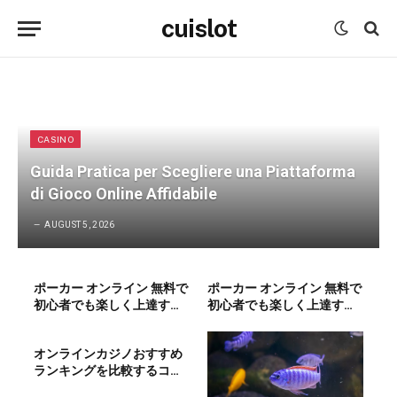
cuislot
CASINO
Guida Pratica per Scegliere una Piattaforma
di Gioco Online Affidabile
AUGUST 5, 2026
ポーカー オンライン 無料で
ポーカー オンライン 無料で
初心者でも楽しく上達する
初心者でも楽しく上達する
方法
方法
オンラインカジノおすすめ
ランキングを比較するコツ
｜自分に最適なサイトを見